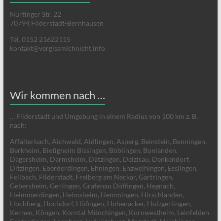
Nürtinger Str. 22
70794 Filderstadt-Bernhausen
Tel. 0152 21622115
kontakt@vergissmichnicht.info
Wir kommen nach …
… Filderstadt und Umgebung in einem Radius von 100 km z. B.
nach:
Affalterbach, Aichwald, Aidlingen, Asperg, Beinstein, Benningen,
Berkheim, Bietigheim Bissingen, Böblingen, Bonlanden,
Dagersheim, Darmsheim, Dätzingen, Deizisau, Denkendorf,
Ditzingen, Eberderdingen, Ehningen, Enzweihingen, Esslingen,
Fellbach, Filderstadt, Freiberg am Neckar, Gärtringen,
Gebersheim, Gerlingen, Grafenau Döffingen, Hegnach,
Heimmerdingen, Heimsheim, Hemmingen, Hirschlanden,
Hochberg, Hochdorf, Höfingen, Hohenacker, Holzgerlingen,
Kernen, Köngen, Korntal Münchingen, Kornwestheim, Leinfelden