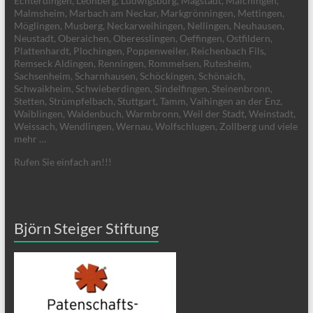
Echterdingen, Leonberg, Ludwigsburg, Magstadt, Maichingen,
Malmsheim, Marbach am Neckar, Markgrönningen, Mettingen,
Möglingen, Musberg, Neckarweihingen, Nellingen, Neuhausen,
Neustadt, Oberaichen, Oberesslingen, Oeffingen, Ostfildern,
Plattenhardt, Plochingen, Poppenweiler, Reichenbach Fils,
Remseck Aldingen, Renningen, Rommelsen, Rutesheim,
Sachsenheim, Scharnhausen, Schöckingen, Schönaich,
Schwaikheim, Schwieberdingen, Sindelfingen, Steinenbronn,
Stetten, Strümpfelbach, Stuttgart, Tamm, Vaihingen an der Enz,
Waiblingen, Waldenbuch, Warmbronn, Weil der Stadt, Weinstadt,
Weissach, Wendlingen, Wernau, Wolfschlugen, Zollberg und viele
mehr …
Rufen Sie einfach an!!!
Björn Steiger Stiftung