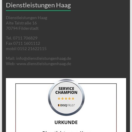
Dienstleistungen Haag
Dienstleistungen Haag
Alte Talstraße 16
70794 Filderstadt
Tel. 0711 706829
Fax 0711 1601112
mobil 0152 21622115
Mail: info@dienstleistungenhaag.de
Web: www.dienstleistungenhaag.de