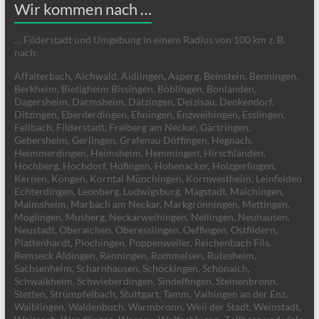
Wir kommen nach …
… Filderstadt und Umgebung in einem Radius von 100 km z. B.
nach:
Affalterbach, Aichwald, Aidlingen, Asperg, Beinstein, Benningen,
Berkheim, Bietigheim Bissingen, Böblingen, Bonlanden,
Dagersheim, Darmsheim, Dätzingen, Deizisau, Denkendorf,
Ditzingen, Eberderdingen, Ehningen, Enzweihingen, Esslingen,
Fellbach, Filderstadt, Freiberg am Neckar, Gärtringen,
Gebersheim, Gerlingen, Grafenau Döffingen, Hegnach,
Heimmerdingen, Heimsheim, Hemmingen, Hirschlanden,
Hochberg, Hochdorf, Höfingen, Hohenacker, Holzgerlingen,
Kernen, Köngen, Korntal Münchingen, Kornwestheim, Leinfelden
Echterdingen, Leonberg, Ludwigsburg, Magstadt, Maichingen,
Malmsheim, Marbach am Neckar, Markgrönningen, Mettingen,
Möglingen, Musberg, Neckarweihingen, Nellingen, Neuhausen,
Neustadt, Oberaichen, Oberesslingen, Oeffingen, Ostfildern,
Plattenhardt, Plochingen, Poppenweiler, Reichenbach Fils,
Remseck Aldingen, Renningen, Rommelsen, Rutesheim,
Sachsenheim, Scharnhausen, Schöckingen, Schönaich,
Schwaikheim, Schwieberdingen, Sindelfingen, Steinenbronn,
Stetten, Strümpfelbach, Stuttgart, Tamm, Vaihingen an der Enz,
Waiblingen, Waldenbuch, Warmbronn, Weil der Stadt, Weinstadt,