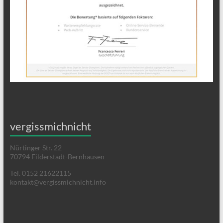
vergissmichnicht
Nürtinger Str. 22
70794 Filderstadt-Bernhausen
Tel. 0152 21622115
kontakt@vergissmichnicht.info