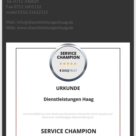
Tel. 0711 706829
Fax 0711 1601112
mobil 0152 21622115
Mail: info@dienstleistungenhaag.de
Web: www.dienstleistungenhaag.de