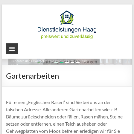
Skip
to
content
Dienstleistungen
Entrümpeln und Entsorgen
Fachgerecht - vetrauen Sie auf unseren Sachverstand. Für Privat,
Haag
Behörden und Gewerbebetriebe ganzjährig im Großraum
Stuttgart.
Haushaltauflösungen,
Gartenarbeiten
mehr lesen
Entrümpeln
und
Entsorgen
Für einen „Englischen Rasen“ sind Sie bei uns an der
falschen Adresse. Alle anderen Gartenarbeiten wie z. B.
Bäume zurückschneiden oder fällen, Rasen mähen, Steine
setzen oder entfernen, einen Teich ausheben oder
Gehwegplatten vom Moos befreien erledigen wir für Sie