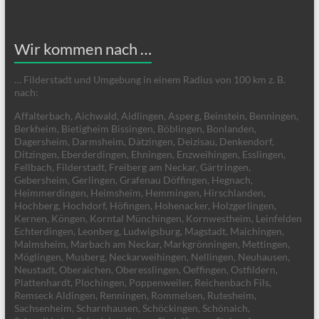
Wir kommen nach …
… Filderstadt und Umgebung in einem Radius von 100 km z. B.
nach:
Affalterbach, Aichwald, Aidlingen, Asperg, Beinstein, Benningen,
Berkheim, Bietigheim Bissingen, Böblingen, Bonlanden,
Dagersheim, Darmsheim, Dätzingen, Deizisau, Denkendorf,
Ditzingen, Eberderdingen, Ehningen, Enzweihingen, Esslingen,
Fellbach, Filderstadt, Freiberg am Neckar, Gärtringen,
Gebersheim, Gerlingen, Grafenau Döffingen, Hegnach,
Heimmerdingen, Heimsheim, Hemmingen, Hirschlanden,
Hochberg, Hochdorf, Höfingen, Hohenacker, Holzgerlingen,
Kernen, Köngen, Korntal Münchingen, Kornwestheim, Leinfelden
Echterdingen, Leonberg, Ludwigsburg, Magstadt, Maichingen,
Malmsheim, Marbach am Neckar, Markgrönningen, Mettingen,
Möglingen, Musberg, Neckarweihingen, Nellingen, Neuhausen,
Neustadt, Oberaichen, Oberesslingen, Oeffingen, Ostfildern,
Plattenhardt, Plochingen, Poppenweiler, Reichenbach Fils,
Remseck Aldingen, Renningen, Rommelsen, Rutesheim,
Sachsenheim, Scharnhausen, Schöckingen, Schönaich,