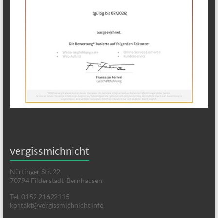
vergissmichnicht
Nürtinger Str. 22
70794 Filderstadt-Bernhausen
Tel. 0152 21622115
kontakt@vergissmichnicht.info