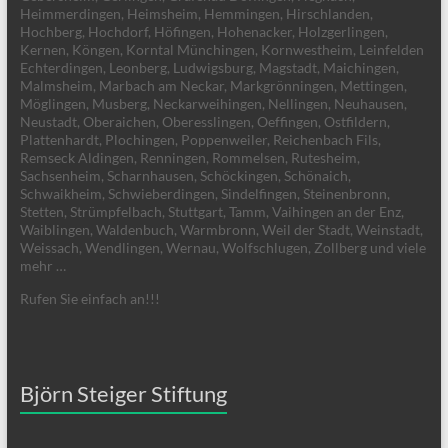
Heimmerdingen, Heimsheim, Hemmingen, Hirschlanden,
Hochberg, Hochdorf, Höfingen, Hohenacker, Holzgerlingen,
Kernen, Köngen, Korntal Münchingen, Kornwestheim, Leinfelden
Echterdingen, Leonberg, Ludwigsburg, Magstadt, Maichingen,
Malmsheim, Marbach am Neckar, Markgrönningen, Mettingen,
Möglingen, Musberg, Neckarweihingen, Nellingen, Neuhausen,
Neustadt, Oberaichen, Oberesslingen, Oeffingen, Ostfildern,
Plattenhardt, Plochingen, Poppenweiler, Reichenbach Fils,
Remseck Aldingen, Renningen, Rommelsen, Rutesheim,
Sachsenheim, Scharnhausen, Schöckingen, Schönaich,
Schwaikheim, Schwieberdingen, Sindelfingen, Steinenbronn,
Stetten, Strümpfelbach, Stuttgart, Tamm, Vaihingen an der Enz,
Waiblingen, Waldenbuch, Warmbronn, Weil der Stadt, Weinstadt,
Weissach, Wendlingen, Wernau, Wolfschlugen, Zollberg und viele
mehr …
Rufen Sie einfach an!!!
Björn Steiger Stiftung