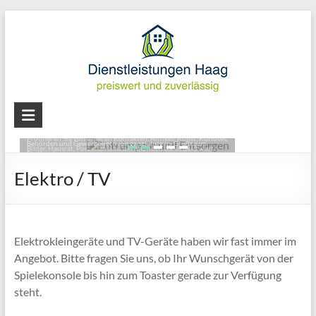
Skip
to
content
Dienstleistungen
Entrümpeln und Entsorgen
Fachgerecht - vetrauen Sie auf unseren Sachverstand. Für Privat,
Haag
Behörden und Gewerbebetriebe ganzjährig im Großraum
Stuttgart.
Haushaltauflösungen,
Elektro / TV
mehr lesen
Entrümpeln
und
Entsorgen
Elektrokleingeräte und TV-Geräte haben wir fast immer im
Angebot. Bitte fragen Sie uns, ob Ihr Wunschgerät von der
Spielekonsole bis hin zum Toaster gerade zur Verfügung
steht.