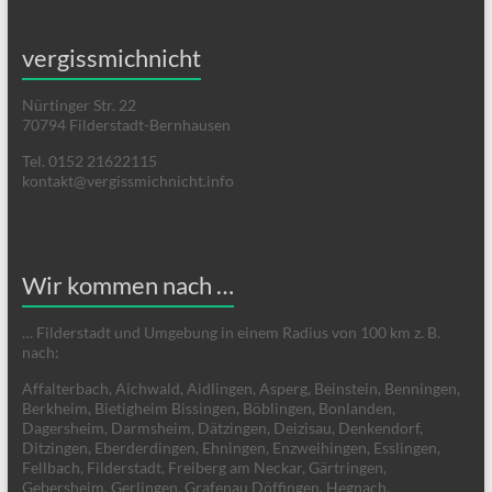
vergissmichnicht
Nürtinger Str. 22
70794 Filderstadt-Bernhausen
Tel. 0152 21622115
kontakt@vergissmichnicht.info
Wir kommen nach …
… Filderstadt und Umgebung in einem Radius von 100 km z. B.
nach:
Affalterbach, Aichwald, Aidlingen, Asperg, Beinstein, Benningen,
Berkheim, Bietigheim Bissingen, Böblingen, Bonlanden,
Dagersheim, Darmsheim, Dätzingen, Deizisau, Denkendorf,
Ditzingen, Eberderdingen, Ehningen, Enzweihingen, Esslingen,
Fellbach, Filderstadt, Freiberg am Neckar, Gärtringen,
Gebersheim, Gerlingen, Grafenau Döffingen, Hegnach,