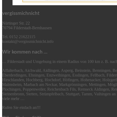
vergissmichnicht
Nürtinger Str. 22
70794 Filderstadt-Bernhausen
Tel. 0152 21622115
kontakt@vergissmichnicht.info
Wir kommen nach …
… Filderstadt und Umgebung in einem Radius von 100 km z. B. nac
Affalterbach, Aichwald, Aidlingen, Asperg, Beinstein, Benningen, 
Eberderdingen, Ehningen, Enzweihingen, Esslingen, Fellbach, Fild
Hirschlanden, Hochberg, Hochdorf, Höfingen, Hohenacker, Holzger
Malmsheim, Marbach am Neckar, Markgrönningen, Mettingen, Möglinge
Plochingen, Poppenweiler, Reichenbach Fils, Remseck Aldingen, R
Steinenbronn, Stetten, Strümpfelbach, Stuttgart, Tamm, Vaihingen a
viele mehr …
Rufen Sie einfach an!!!