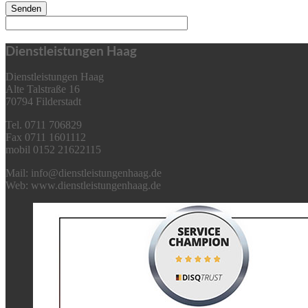
Senden
Dienstleistungen Haag
Dienstleistungen Haag
Alte Talstraße 16
70794 Filderstadt
Tel. 0711 706829
Fax 0711 1601112
mobil 0152 21622115
Mail: info@dienstleistungenhaag.de
Web: www.dienstleistungenhaag.de