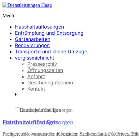
Skip
to
Menü
content
Dienstleistungen
Haag
Haushaltauflösungen
Entrümplung und Entsorgung
Haushaltauflösungen,
Gartenarbeiten
Entrümpeln
Renovierungen
und
Transporte und kleine Umzüge
Entsorgen
vergissmichnicht
Pressearchiv
Öffnungszeiten
Anfahrt
Geschenkgutschein
Kontakt
Entrümpeln und Entsorgen
Fachgerecht - vetrauen Sie auf unseren Sachverstand. Für Privat, Be