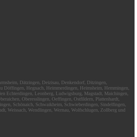
armsheim, Dätzingen, Deizisau, Denkendorf, Ditzingen,
afenau Döffingen, Hegnach, Heimmerdingen, Heimsheim, Hemmingen,
den Echterdingen, Leonberg, Ludwigsburg, Magstadt, Maichingen,
ichen, Oberesslingen, Oeffingen, Ostfildern, Plattenhardt,
ngen, Schönaich, Schwaikheim, Schwieberdingen, Sindelfingen,
tadt, Weissach, Wendlingen, Wernau, Wolfschlugen, Zollberg und