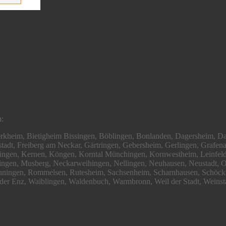
h:
Berkheim, Bietigheim Bissingen, Böblingen, Bonlanden, Dagersheim, D
erstadt, Freiberg am Neckar, Gärtringen, Gebersheim, Gerlingen, Gr
lingen, Kernen, Köngen, Korntal Münchingen, Kornwestheim, Leinfel
n, Musberg, Neckarweihingen, Nellingen, Neuhausen, Neustadt, Obera
enningen, Rommelsen, Rutesheim, Sachsenheim, Scharnhausen, Schöcki
n der Enz, Waiblingen, Waldenbuch, Warmbronn, Weil der Stadt, Weins