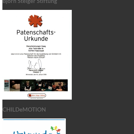
Björn Steiger Stiftung
CHILDeMOTION