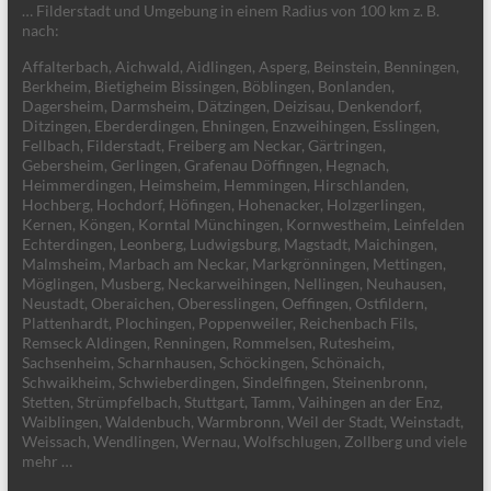
… Filderstadt und Umgebung in einem Radius von 100 km z. B.
nach:
Affalterbach, Aichwald, Aidlingen, Asperg, Beinstein, Benningen,
Berkheim, Bietigheim Bissingen, Böblingen, Bonlanden,
Dagersheim, Darmsheim, Dätzingen, Deizisau, Denkendorf,
Ditzingen, Eberderdingen, Ehningen, Enzweihingen, Esslingen,
Fellbach, Filderstadt, Freiberg am Neckar, Gärtringen,
Gebersheim, Gerlingen, Grafenau Döffingen, Hegnach,
Heimmerdingen, Heimsheim, Hemmingen, Hirschlanden,
Hochberg, Hochdorf, Höfingen, Hohenacker, Holzgerlingen,
Kernen, Köngen, Korntal Münchingen, Kornwestheim, Leinfelden
Echterdingen, Leonberg, Ludwigsburg, Magstadt, Maichingen,
Malmsheim, Marbach am Neckar, Markgrönningen, Mettingen,
Möglingen, Musberg, Neckarweihingen, Nellingen, Neuhausen,
Neustadt, Oberaichen, Oberesslingen, Oeffingen, Ostfildern,
Plattenhardt, Plochingen, Poppenweiler, Reichenbach Fils,
Remseck Aldingen, Renningen, Rommelsen, Rutesheim,
Sachsenheim, Scharnhausen, Schöckingen, Schönaich,
Schwaikheim, Schwieberdingen, Sindelfingen, Steinenbronn,
Stetten, Strümpfelbach, Stuttgart, Tamm, Vaihingen an der Enz,
Waiblingen, Waldenbuch, Warmbronn, Weil der Stadt, Weinstadt,
Weissach, Wendlingen, Wernau, Wolfschlugen, Zollberg und viele
mehr …