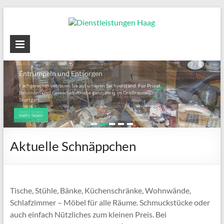
Skip
to
content
Dienstleistungen
Haag
Entrümpeln und Entsorgen
Haushaltauflösungen,
Fachgerecht - vetrauen Sie auf unseren Sachverstand. Für Privat,
Entrümpeln
Behörden und Gewerbebetriebe ganzjährig im Großraum
Stuttgart.
und
Entsorgen
mehr lesen
Aktuelle Schnäppchen
Tische, Stühle, Bänke, Küchenschränke, Wohnwände,
Schlafzimmer – Möbel für alle Räume. Schmuckstücke oder
auch einfach Nützliches zum kleinen Preis. Bei