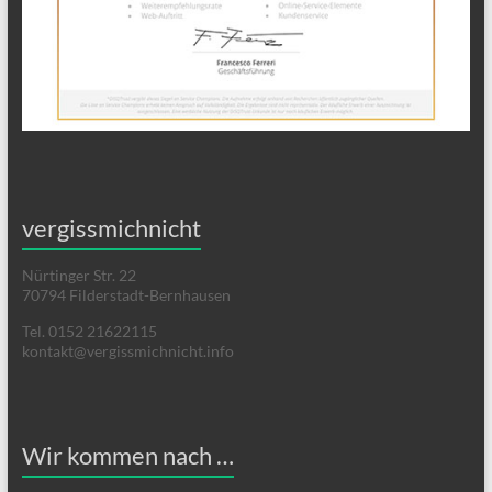
vergissmichnicht
Nürtinger Str. 22
70794 Filderstadt-Bernhausen
Tel. 0152 21622115
kontakt@vergissmichnicht.info
Wir kommen nach …