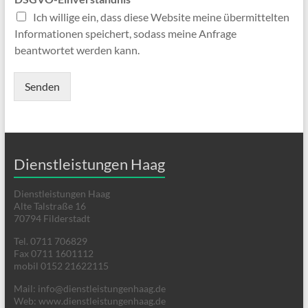
Ich willige ein, dass diese Website meine übermittelten
Informationen speichert, sodass meine Anfrage
beantwortet werden kann.
Senden
Dienstleistungen Haag
Dienstleistungen Haag
Alte Talstraße 16
70794 Filderstadt
Tel. 0711 706829
Fax 0711 1601112
mobil 0152 21622115
Mail: info@dienstleistungenhaag.de
Web: www.dienstleistungenhaag.de